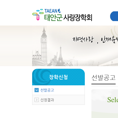
선발공고
장학신청
선발공고
Sel
선정결과