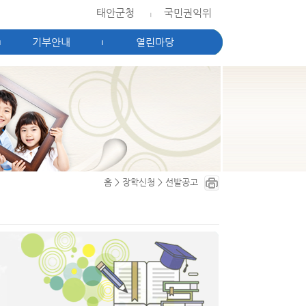
태안군청
국민권익위
|
기부안내
열린마당
|
|
홈
>
장학신청
>
선발공고