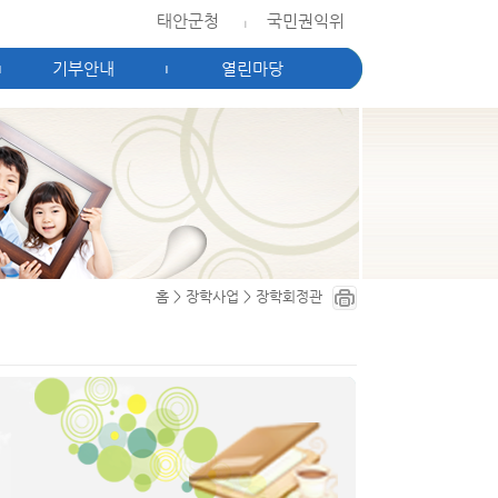
태안군청
국민권익위
|
기부안내
열린마당
|
|
홈
>
장학사업
>
장학회정관