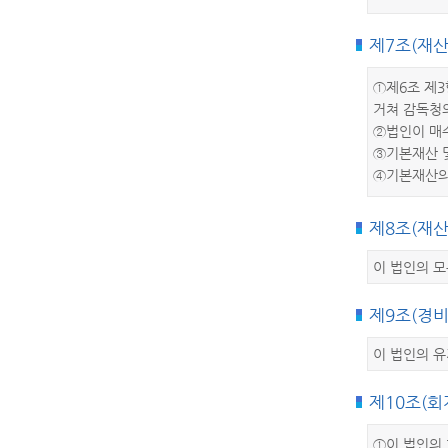
제7조(재산
①제6조 제3
거쳐 감독청의
②법인이 매수
③기본재산 및
④기본재산의
제8조(재산
이 법인의 모
제9조(경
이 법인의 유
제10조(회
①이 법인의