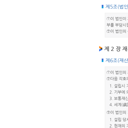
제5조(법
①이 법인이 
부를 부담시킬
②이 법인의 
제 2 장 
제6조(재산
①이 법인의
②다음 각호
1. 설립시
2. 기부에
3. 보통재
4. 세계(
③이 법인의
1. 설립 
2. 현재의