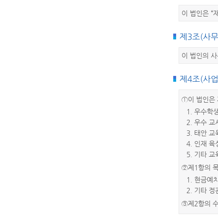
이 법인은 “
제3조(사무
이 법인의 사
제4조(사업
①이 법인은 
1. 우수학
2. 우수 
3. 태안 
4. 인재 
5. 기타 
②제1항의 
1. 현금예
2. 기타 
③제2항의 