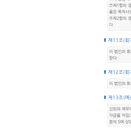
②제1항의 
용은 목적사
③제2항의 
다.
제11조(회
이 법인의 
한다.
제12조(회
이 법인의 
제13조(
산외의 채무의
자금을 차입(
분의 5에 상