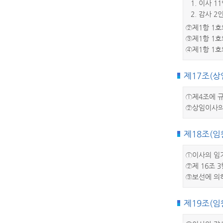
1. 이사 1
2. 감사 2
②제1항 1호
③제1항 1호
④제1항 1호
제17조(상
①제4조에 규
②상임이사의
제18조(임
①이사의 임기
②제 16조 
③보선에 의
제19조(임