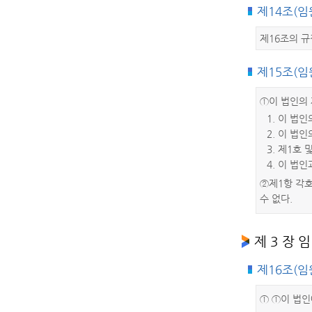
제14조(임
제16조의 규
제15조(임
①이 법인의 
1. 이 법
2. 이 법인
3. 제1호
4. 이 법
②제1항 각
수 없다.
제 3 장 임
제16조(임
① ①이 법인