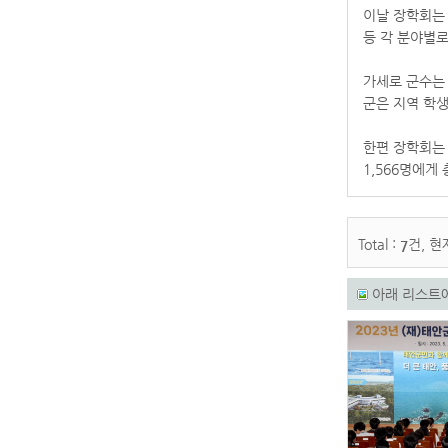
이날 장학회는 
등 각 분야별
가세로 군수는
군은 지역 학생
한편 장학회는 
1,566명에게
Total :
건, 현
7
아래 리스트에