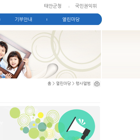
태안군청
국민권익위
|
기부안내
열린마당
|
|
홈
>
열린마당
>
행사앨범