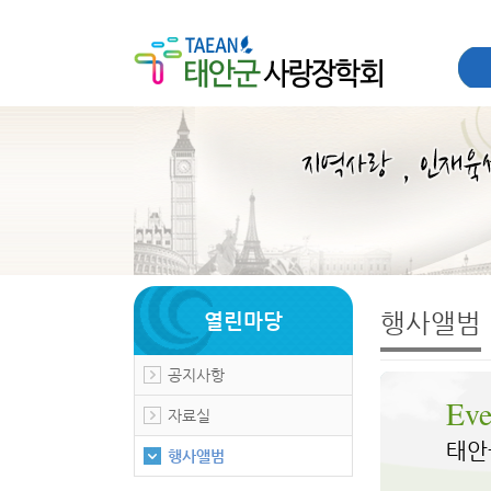
행사앨범
열린마당
공지사항
Ev
자료실
태안
행사앨범