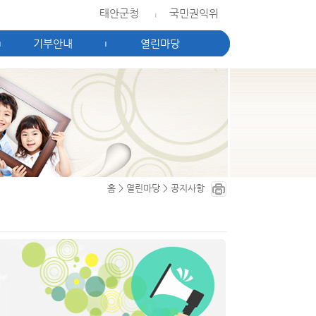
태안군청
국민권익위
|
기부안내
열린마당
|
|
홈
>
열린마당
>
공지사항