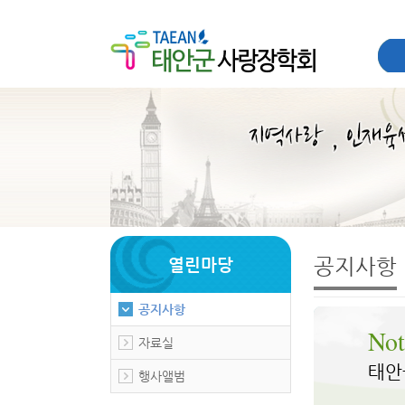
공지사항
열린마당
공지사항
Not
자료실
태안
행사앨범