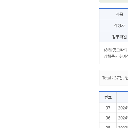
제목
작성자
첨부파일
(선발공고란의
장학증서수여식
Total :
37
건, 
번호
37
202
36
202
35
202