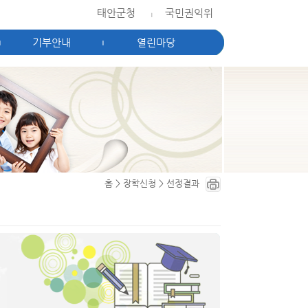
태안군청
국민권익위
|
기부안내
열린마당
|
|
홈
>
장학신청
>
선정결과