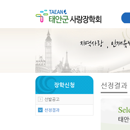
선정결과
장학신청
선발공고
Sel
선정결과
태안