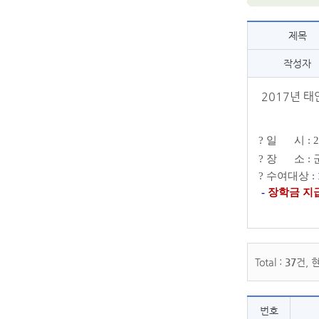
제목
작성자
2017년 
?
일 시
: 
?
장 소
:
?
수여대상
:
-
장학금 지급일 
Total :
37
건, 
번호