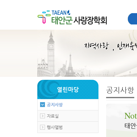
공지사항
열린마당
공지사항
Not
자료실
태안
행사앨범