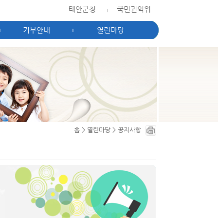
태안군청
국민권익위
|
기부안내
열린마당
|
|
홈
>
열린마당
>
공지사항